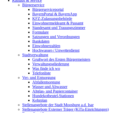
Rathaus & Service
Bürgerservice
Bürgerserviceportal
BayernPortal & BayernApp
KFZ-Zulassungsbehörde
Einwohnermeldeamt & Passamt
Standesamt und Trauungszimmer
Formulare
Satzungen und Verordnungen
Bankdaten
Einwohnerzahlen
Hochwasser-/ Unwetterdienst
Stadtverwaltung
Grußwort des Ersten Bürgermeisters
Verwaltungsgliederung
Was finde ich wo
Telefonliste
Ver- und Entsorgung
Abfallentsorgung
Wasser und Abwasser
Altglas- und Papiercontainer
Hundekotbeutel-Stationen
Kehrplan
Stellenangebote der Stadt Moosburg a.d. Isar
Stellenangebote Externer Träger (KiTa-Einrichtungen)