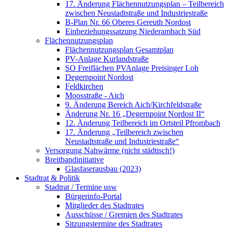
17. Änderung Flächennutzungsplan – Teilbereich
zwischen Neustadtstraße und Industriestraße
B-Plan Nr. 66 Oberes Gereuth Nordost
Einbeziehungssatzung Niederambach Süd
Flächennutzungsplan
Flächennutzungsplan Gesamtplan
PV-Anlage Kurlandstraße
SO Freiflächen PV­Anlage Preisinger Loh
Degernpoint Nordost
Feldkirchen
Moosstraße - Aich
9. Änderung Bereich Aich/Kirchfeldstraße
Änderung Nr. 16 „Degernpoint Nordost II“
12. Änderung Teilbereich im Ortsteil Pfrombach
17. Änderung „Teilbereich zwischen
Neustadtstraße und Industriestraße“
Versorgung Nahwärme (nicht städtisch!)
Breitbandinitiative
Glasfaserausbau (2023)
Stadtrat & Politik
Stadtrat / Termine usw
Bürgerinfo-Portal
Mitglieder des Stadtrates
Ausschüsse / Gremien des Stadtrates
Sitzungstermine des Stadtrates