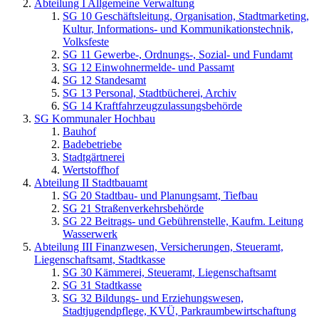
Abteilung I Allgemeine Verwaltung
SG 10 Geschäftsleitung, Organisation, Stadtmarketing,
Kultur, Informations- und Kommunikationstechnik,
Volksfeste
SG 11 Gewerbe-, Ordnungs-, Sozial- und Fundamt
SG 12 Einwohnermelde- und Passamt
SG 12 Standesamt
SG 13 Personal, Stadtbücherei, Archiv
SG 14 Kraftfahrzeugzulassungsbehörde
SG Kommunaler Hochbau
Bauhof
Badebetriebe
Stadtgärtnerei
Wertstoffhof
Abteilung II Stadtbauamt
SG 20 Stadtbau- und Planungsamt, Tiefbau
SG 21 Straßenverkehrsbehörde
SG 22 Beitrags- und Gebührenstelle, Kaufm. Leitung
Wasserwerk
Abteilung III Finanzwesen, Versicherungen, Steueramt,
Liegenschaftsamt, Stadtkasse
SG 30 Kämmerei, Steueramt, Liegenschaftsamt
SG 31 Stadtkasse
SG 32 Bildungs- und Erziehungswesen,
Stadtjugendpflege, KVÜ, Parkraumbewirtschaftung