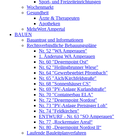
Sport- und Freizeiteinrichtungen
Wochenmarkt
Gesundheit
Ärzte & Therapeuten
Apotheken
MehrWert Ampertal
BAUEN
Bauantrag und Informationen
Rechtsverbindliche Bebauungspläne
Nr. 52 "WA Amperauen"
1. Änderung WA Amperauen
Nr. 60 "Degernpoint Ost"
Nr. 62 "Heilingbrunner Wiese"
Nr. 64 "Gewerbegebiet Pfrombach"
Nr. 65 "Aich/Kirchfeldstraße"
Nr. 68 "Sonnenhäuser CS"
Nr. 69 "PV-Anlage Kurlandstraße"
Nr. 70 "Containerbau ELA"
Nr. 72 "Degernpoint Nordost"
Nr. 73 "PV-Anlage Preisinger Loh"
Nr. 74 "Feldkirchen"
ENTWURF - Nr. 63 "SO Amperauen"
Nr. 77 „Rockermaier Areal“
Nr. 80 „Degernpoint Nordost II“
Laufende Bauleitplanverfahren