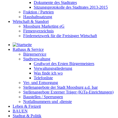
Dokumente des Stadtrates
Sitzungsprotokolle des Stadtrates 2013-2015
Fraktion / Parteien
Haushaltssatzung
Wirtschaft & Standort
Moosburg Marketing eG
Firmenverzeichnis
Fördernetzwerk für die Freisinger Wirtschaft
Rathaus & Service
Bürgerservice
Stadtverwaltung
Grußwort des Ersten Bürgermeisters
Verwaltungsgliederung
Was finde ich wo
Telefonliste
Ver- und Entsorgung
Stellenangebote der Stadt Moosburg a.d. Isar
Stellenangebote Externer Träger (KiTa-Einrichtungen)
Baustellen / Sperrungen
Notfallnummern und -dienste
Leben & Freizeit
BAUEN
Stadtrat & Politik