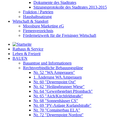
Dokumente des Stadtrates
Sitzungsprotokolle des Stadtrates 2013-2015
Fraktion / Parteien
Haushaltssatzung
Wirtschaft & Standort
Moosburg Marketing eG
Firmenverzeichnis
Fördernetzwerk für die Freisinger Wirtschaft
Rathaus & Service
Leben & Freizeit
BAUEN
Bauantrag und Informationen
Rechtsverbindliche Bebauungspläne
Nr. 52 "WA Amperauen"
1. Änderung WA Amperauen
Nr. 60 "Degernpoint Ost"
Nr. 62 "Heilingbrunner Wiese"
Nr. 64 "Gewerbegebiet Pfrombach"
Nr. 65 "Aich/Kirchfeldstraße"
Nr. 68 "Sonnenhäuser CS"
Nr. 69 "PV-Anlage Kurlandstraße"
Nr. 70 "Containerbau ELA"
Nr. 72 "Degernpoint Nordost"