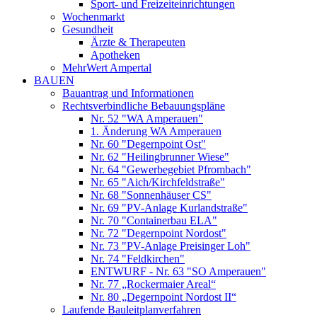
Sport- und Freizeiteinrichtungen
Wochenmarkt
Gesundheit
Ärzte & Therapeuten
Apotheken
MehrWert Ampertal
BAUEN
Bauantrag und Informationen
Rechtsverbindliche Bebauungspläne
Nr. 52 "WA Amperauen"
1. Änderung WA Amperauen
Nr. 60 "Degernpoint Ost"
Nr. 62 "Heilingbrunner Wiese"
Nr. 64 "Gewerbegebiet Pfrombach"
Nr. 65 "Aich/Kirchfeldstraße"
Nr. 68 "Sonnenhäuser CS"
Nr. 69 "PV-Anlage Kurlandstraße"
Nr. 70 "Containerbau ELA"
Nr. 72 "Degernpoint Nordost"
Nr. 73 "PV-Anlage Preisinger Loh"
Nr. 74 "Feldkirchen"
ENTWURF - Nr. 63 "SO Amperauen"
Nr. 77 „Rockermaier Areal“
Nr. 80 „Degernpoint Nordost II“
Laufende Bauleitplanverfahren