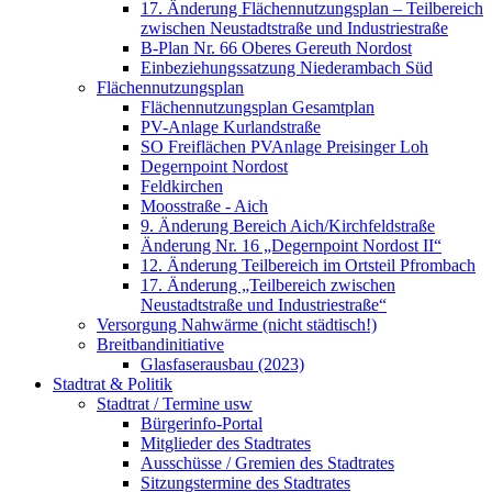
17. Änderung Flächennutzungsplan – Teilbereich
zwischen Neustadtstraße und Industriestraße
B-Plan Nr. 66 Oberes Gereuth Nordost
Einbeziehungssatzung Niederambach Süd
Flächennutzungsplan
Flächennutzungsplan Gesamtplan
PV-Anlage Kurlandstraße
SO Freiflächen PV­Anlage Preisinger Loh
Degernpoint Nordost
Feldkirchen
Moosstraße - Aich
9. Änderung Bereich Aich/Kirchfeldstraße
Änderung Nr. 16 „Degernpoint Nordost II“
12. Änderung Teilbereich im Ortsteil Pfrombach
17. Änderung „Teilbereich zwischen
Neustadtstraße und Industriestraße“
Versorgung Nahwärme (nicht städtisch!)
Breitbandinitiative
Glasfaserausbau (2023)
Stadtrat & Politik
Stadtrat / Termine usw
Bürgerinfo-Portal
Mitglieder des Stadtrates
Ausschüsse / Gremien des Stadtrates
Sitzungstermine des Stadtrates