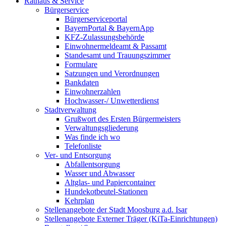
Rathaus & Service
Bürgerservice
Bürgerserviceportal
BayernPortal & BayernApp
KFZ-Zulassungsbehörde
Einwohnermeldeamt & Passamt
Standesamt und Trauungszimmer
Formulare
Satzungen und Verordnungen
Bankdaten
Einwohnerzahlen
Hochwasser-/ Unwetterdienst
Stadtverwaltung
Grußwort des Ersten Bürgermeisters
Verwaltungsgliederung
Was finde ich wo
Telefonliste
Ver- und Entsorgung
Abfallentsorgung
Wasser und Abwasser
Altglas- und Papiercontainer
Hundekotbeutel-Stationen
Kehrplan
Stellenangebote der Stadt Moosburg a.d. Isar
Stellenangebote Externer Träger (KiTa-Einrichtungen)